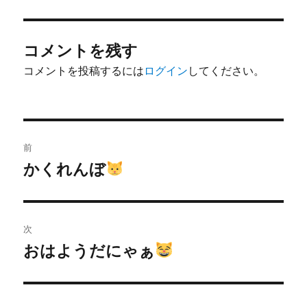
者
日:
コメントを残す
コメントを投稿するには
ログイン
してください。
投
前
稿
かくれんぼ
前
の
ナ
投
ビ
稿:
次
ゲ
おはようだにゃぁ
次
の
ー
投