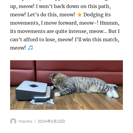
up, meow! I won’t back down on this path,
meow! Let’s do this, meow!
Dodging its
movements, I move forward, meow~! Hmmm,
its movements are quite intense, meow… But I
can’t afford to lose, meow! I’ll win this match,
meow!
投
投
mariko
2024年5月22日
稿
稿