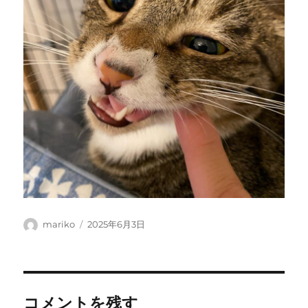
投
投
mariko
2025年6月3日
稿
稿
者
日:
コメントを残す