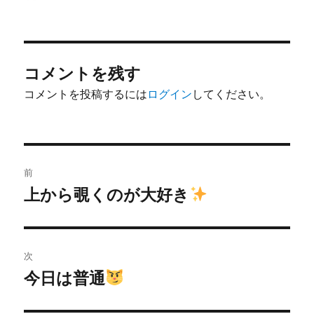
稿
稿
者
日:
コメントを残す
コメントを投稿するには
ログイン
してください。
投
前
稿
上から覗くのが大好き
前
の
ナ
投
ビ
稿:
次
ゲ
今日は普通
次
の
ー