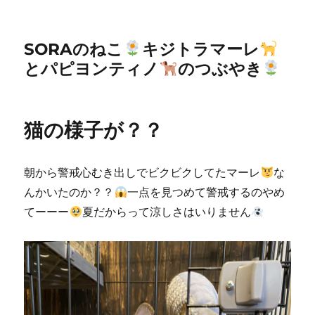
SORAのねこ
キジトラマーレ
とパピヨンティノ
のつぶやき
猫の様子が？？
朝から警戒心むき出しでビクビクしてたマーレ
な
んかいたのか？？
一点を見つめて警戒するのやめ
てーーー
夏だからって涼しさはいりません