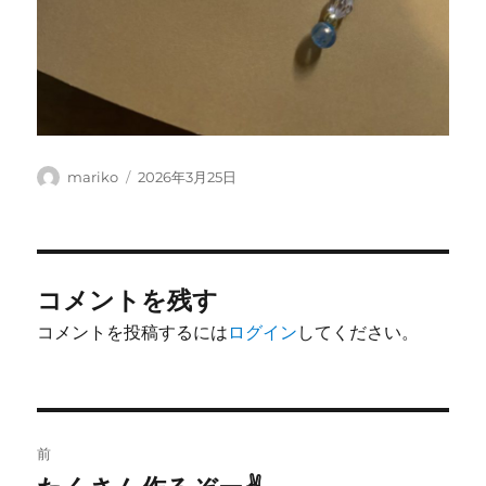
投
投
mariko
2026年3月25日
稿
稿
者
日:
コメントを残す
コメントを投稿するには
ログイン
してください。
投
前
稿