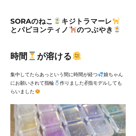
SORAのねこ
キジトラマーレ
とパピヨンティノ
のつぶやき
時間
が溶ける
集中してたらあっという間に時間が経つ
娘ちゃん
にお願いされて指輪
作りました✌
指モデルしても
らいました