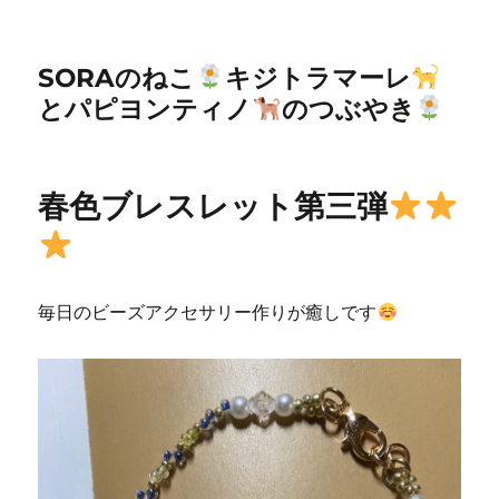
SORAのねこ
キジトラマーレ
とパピヨンティノ
のつぶやき
春色ブレスレット第三弾
毎日のビーズアクセサリー作りが癒しです