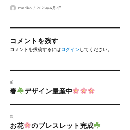
投
投
mariko
2026年4月2日
稿
稿
者
日:
コメントを残す
コメントを投稿するには
ログイン
してください。
投
前
稿
春
デザイン量産中
前
の
ナ
投
ビ
稿:
次
ゲ
お花
のブレスレット完成
次