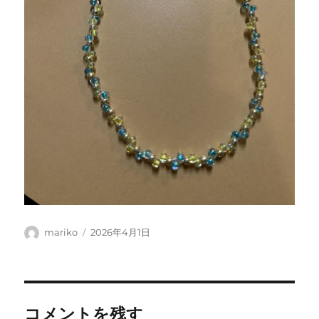
投
投
mariko
2026年4月1日
稿
稿
者
日:
コメントを残す