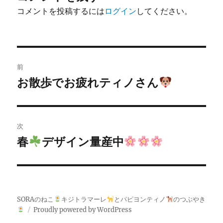
コメントを投稿するには
ログイン
してください。
投
前
稿
お散歩でお疲れティノさん
前
の
ナ
投
ビ
稿:
次
ゲ
春
デザイン量産中
次
の
ー
投
シ
稿:
SORAのねこ
キジトラマーレ
とパピヨンティノ
のつぶやき
ョ
Proudly powered by WordPress