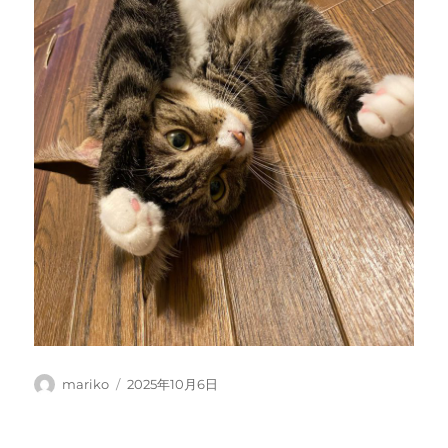
投
投
mariko
2025年10月6日
稿
稿
者
日: