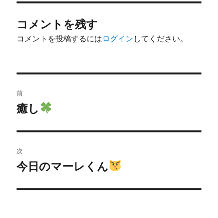
コメントを残す
コメントを投稿するには
ログイン
してください。
投
前
稿
癒し
前
の
ナ
投
ビ
稿:
次
ゲ
今日のマーレくん
次
の
ー
投
シ
稿: