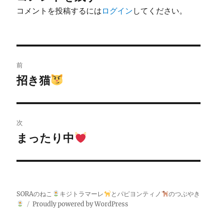
コメントを投稿するには
ログイン
してください。
投
前
稿
招き猫
前
の
ナ
投
ビ
稿:
次
ゲ
まったり中
次
の
ー
投
シ
稿:
SORAのねこ
キジトラマーレ
とパピヨンティノ
のつぶやき
ョ
Proudly powered by WordPress