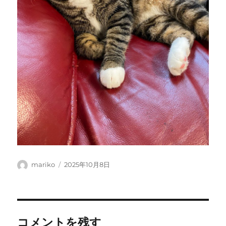
投
投
mariko
2025年10月8日
稿
稿
者
日:
コメントを残す