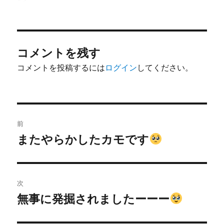
稿
稿
者
日:
コメントを残す
コメントを投稿するには
ログイン
してください。
投
前
稿
またやらかしたカモです
前
の
ナ
投
ビ
稿:
次
ゲ
無事に発掘されましたーーー
次
の
ー