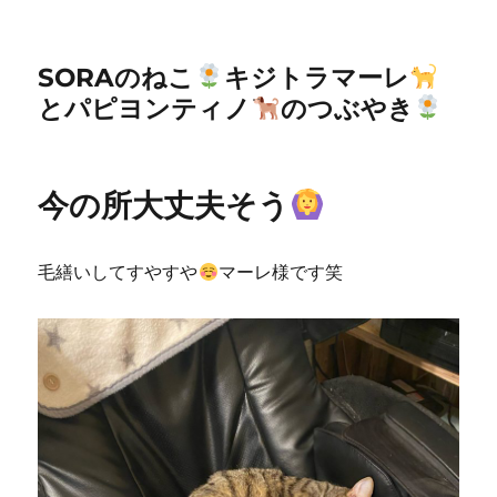
SORAのねこ
キジトラマーレ
とパピヨンティノ
のつぶやき
今の所大丈夫そう
毛繕いしてすやすや
マーレ様です笑