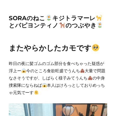
SORAのねこ
キジトラマーレ
とパピヨンティノ
のつぶやき
またやらかしたカモです
昨日の夜に髪ゴムのゴム部分を食べちゃった疑惑が
浮上ー
今のところ食欲旺盛でうんち
大量で問題
なさそうですが、しばらく様子みてうんち
の中身
捜索隊にならねば
本人はけろっとしておりめっち
ゃ元気でーす