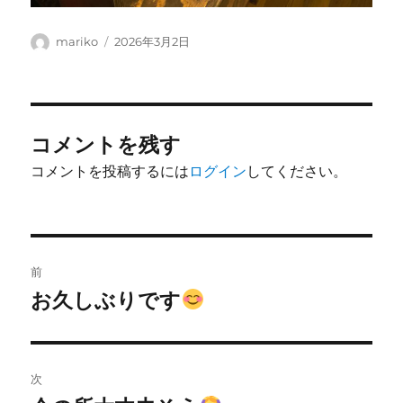
投
投
mariko
2026年3月2日
稿
稿
者
日:
コメントを残す
コメントを投稿するには
ログイン
してください。
投
前
稿
お久しぶりです
前
の
ナ
投
ビ
稿:
次