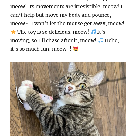
meow! Its movements are irresistible, meow! I
can’t help but move my body and pounce,
meow~! I won’t let the mouse get away, meow!
The toy is so delicious, meow!
It’s
moving, so I’ll chase after it, meow!
Hehe,
it’s so much fun, meow~!