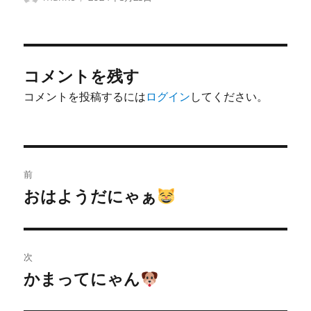
稿
稿
者
日:
コメントを残す
コメントを投稿するには
ログイン
してください。
投
前
稿
おはようだにゃぁ
前
の
ナ
投
ビ
稿:
次
ゲ
かまってにゃん
次
の
ー