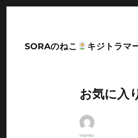
SORAのねこ
キジトラマ
お気に入
投
mariko