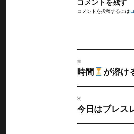
コメントを残す
コメントを投稿するには
投
前
稿
時間
が溶け
前
の
ナ
投
ビ
稿:
次
ゲ
今日はブレス
次
の
ー
投
シ
稿: