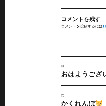
コメントを残す
コメントを投稿するには
投
前
稿
おはようござ
前
の
ナ
投
ビ
稿:
次
ゲ
かくれんぼ
次