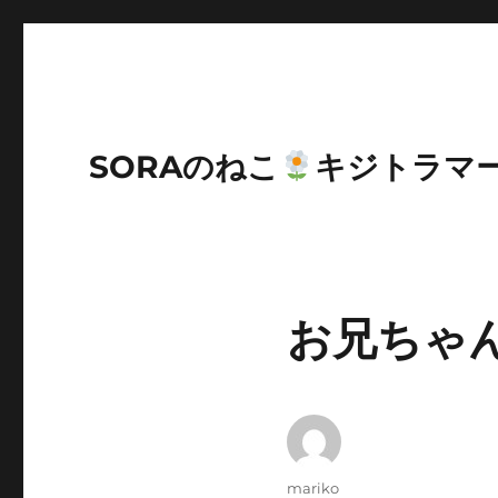
SORAのねこ
キジトラマ
お兄ちゃ
投
mariko