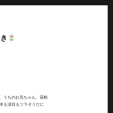
やき
、うちのお兄ちゃん、花粉
水も涙目もツラそうだに