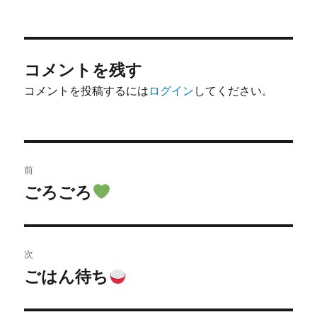
稿
稿
者
日:
コメントを残す
コメントを投稿するには
ログイン
してください。
投
前
稿
ごろごろ
前
の
ナ
投
ビ
稿:
次
ゲ
ごはん待ち
次
の
ー
投