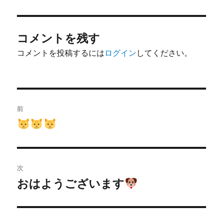
者
日:
コメントを残す
コメントを投稿するには
ログイン
してください。
投
前
稿
前
の
ナ
投
ビ
稿:
次
ゲ
おはようございます
次
の
ー
投