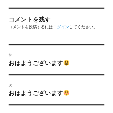
者
日:
コメントを残す
コメントを投稿するには
ログイン
してください。
投
前
稿
おはようございます
前
の
ナ
投
ビ
稿:
次
ゲ
おはようございます
次
の
ー
投