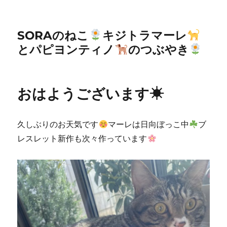
SORAのねこ
キジトラマーレ
とパピヨンティノ
のつぶやき
おはようございます☀
久しぶりのお天気です
マーレは日向ぼっこ中
ブ
レスレット新作も次々作っています