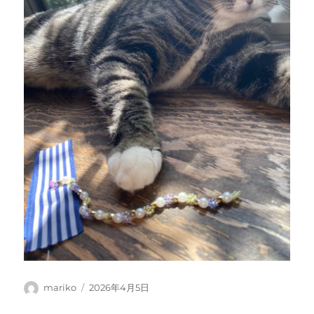
投
投
mariko
2026年4月5日
稿
稿