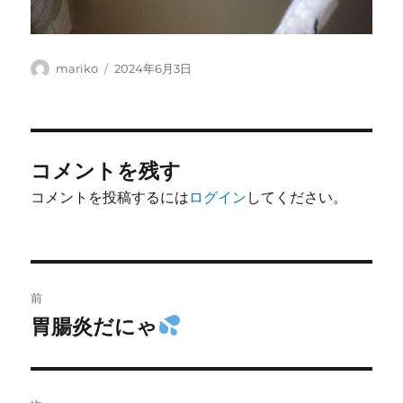
投
投
mariko
2024年6月3日
稿
稿
者
日:
コメントを残す
コメントを投稿するには
ログイン
してください。
投
前
稿
胃腸炎だにゃ
前
の
ナ
投
ビ
稿: